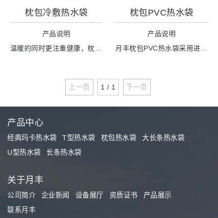
枕包冷敷热水袋
枕包PVC热水袋​
产品说明
产品说明
温暖的同时更注重健康，枕包PVC热水袋缓慢散热实力续温，冬季取暖，夏季冰敷无需垫圈设计，避免垫圈老化，加大壶口设计，注水顺畅更安全。
月丰枕包PVC热水袋​采用进口环保PVC原料，积极引进国内外先进生产技术，每一个产品都经过气压测试，以保证产品质量。
上一页
1 / 1
下一页
产品中心
经典玛卡热水袋
T型热水袋
枕包热水袋
大长条热水袋
U型热水袋
长条热水袋
关于月丰
公司简介
企业新闻
设备展厅
资质证书
产品展示
联系月丰