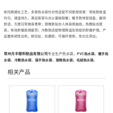
依托精细化工艺，多款热水袋针对性适配不同使用场景：常规款锁温
均匀、储温持久，满足居家与办公基础取暖；暖手款体型轻盈、握持
舒适，方便日常随身携带；颈椎款贴合人体肩颈曲线，热敷贴合度
高，有效舒缓肩颈疲劳；冷敷款适配物理降温及软组织舒缓护理。产
品整体韧性出色，耐拉扯、抗磨损，可循环使用，性价比突出。
常州月丰塑料制品有限公司
专业生产热水袋，
，
PVC热水袋
暖手热
，
，
，
，
。
水袋
冷敷热水袋
插手热水袋
颈椎热水袋
毛绒热水袋
相关产品