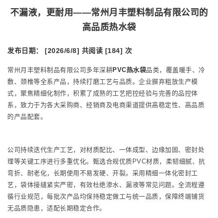
不漏液，更耐用——常州月丰塑料制品有限公司的
高品质热水袋
发布日期： [2026/6/8]
共阅读 [184] 次
常州月丰塑料制品有限公司多年深耕
PVC热水袋
品类，覆盖暖手、冷
敷、颈椎等全系产品，持续打磨工艺与品质。企业摒弃粗放生产模
式，聚焦精细化制作，积累了成熟的工艺把控经验与完善的品控体
系，致力于为各大采购商、经销商及电商渠道提供高稳定性、高品质
的产品配套。
公司持续迭代生产工艺，对材质配比、一体成型、边缘加固、密封处
理等关键工序进行多重优化。甄选合规优质PVC材质，柔韧细腻、抗
弯折、耐老化，长期使用不易发硬、开裂。采用精细一体化密封工
艺，袋体接缝紧实严密，有效杜绝渗水、漏液等常见问题。全流程遵
循行业规范，每批次产品均保持稳定做工与统一品质，保障终端铺货
无品质隐患，适配长期稳定合作。