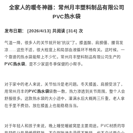
全家人的暖冬神器：常州月丰塑料制品有限公司
PVC热水袋
发布日期： [2026/4/13]
共阅读 [314] 次
气温一降，很多人的关节就开始“抗议”了。膝盖酸、肩膀僵、腰背发
凉……这些不适，很大程度上和局部血液循环不畅有关。这时候，一
个靠谱的热水袋能帮上不少忙。常州月丰塑料制品有限公司生产的
PVC热水袋
，是不少家庭冬季保健的小帮手。
对于家中的老人来说，关节怕冷是老问题。冬天膝盖、肩膀受凉了，
用常州月丰的
PVC热水袋
袋敷一敷，热力渗透到关节周围，整个人会
舒服很多。这款热水袋的大小适中，灌满水后大概两三斤重，老人拿
在手里不费劲，放在膝盖上也能稳稳当当。
对于年轻人和孩子来说，晚上睡觉暖被窝是主要用途。PVC材质的导
热特性让热量缓慢释放，不会刚放进去烫得不敢碰，也不会过两个小