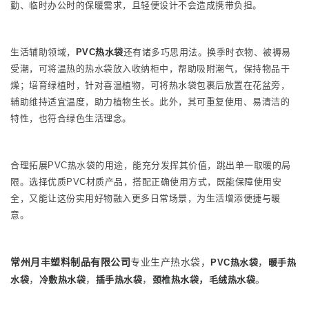
勤、临时办公时的保暖需求，且轻便设计不会造成携带负担。
生活辅助领域，
PVC热水袋
还有诸多巧思用法。换季时衣物、被褥易
受潮，可将温热的热水袋放入收纳柜中，帮助吸附潮气，保持物品干
燥；培育绿植时，针对喜温植物，可将热水袋包裹后放置在花盆旁，
辅助维持适宜温度，助力植物生长。此外，其可重复使用、易清洁的
特性，也符合绿色生活理念。
合理拓展PVC热水袋的用途，能充分发挥其价值，跳出单一取暖的局
限。选择优质PVC材质产品，搭配正确使用方式，既能保障使用安
全，又能让这份实用好物融入更多日常场景，为生活增添便捷与暖
意。
常州月丰塑料制品有限公司
专业生产热水袋，
，
PVC热水袋
暖手热
，
，
，
，
。
水袋
冷敷热水袋
插手热水袋
颈椎热水袋
毛绒热水袋