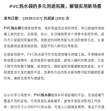
PVC热水袋的多元用途拓展，解锁实用新场景
发布日期： [2026/1/27]
共阅读 [293] 次
PVC热水袋
凭借柔软质地、良好保温性及亲民特性，早已超越传统取
暖工具的定位，在居家、办公、生活辅助等多个场景中发挥作用，成
为不少家庭的常备好物。其稳定的材质性能与灵活的使用方式，让诸
多拓展用途逐渐被发掘，适配不同人群的日常需求。
在居家场景中，PVC热水袋可作为局部保暖与舒缓工具。冬季睡前将
其放置在被褥中，能快速提升被窝温度，避免入睡时的寒凉感；久坐
人群可将其敷于腰腹、肩颈部位，借助温和热量缓解肌肉紧张。对于
轻微受凉引发的腹部不适，包裹毛巾后的热水袋热敷可起到辅助舒缓
作用，兼顾实用性与便捷性。
办公与学习场景中，
PVC热水袋
能弥补环境取暖的不足。空调或暖气
覆盖不到的区域，可将其放在桌面暖手，避免手部受凉影响工作效
率；部分尺寸小巧的PVC热水袋，可放入口袋随身携带，满足户外通