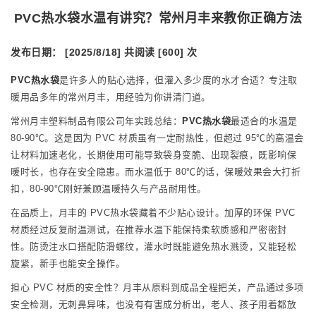
PVC热水袋水温有讲究？常州月丰来教你正确方法
发布日期： [2025/8/18]
共阅读 [600] 次
PVC热水袋
是许多人的贴心选择，但灌入多少度的水才合适？专注取
暖用品多年的常州月丰，用经验为你讲清门道。
常州月丰塑料制品有限公司年实践总结：
PVC热水袋
最适合的水温是
80-90℃。这是因为 PVC 材质虽有一定耐热性，但超过 95℃的高温会
让材料加速老化，长期使用可能导致袋身变脆、出现裂痕，既影响保
暖时长，也存在安全隐患。而水温低于 80℃的话，保暖效果会大打折
扣，80-90℃刚好兼顾温暖持久与产品耐用性。
在品质上，月丰的 PVC热水袋藏着不少贴心设计。加厚的环保 PVC
材质经过反复耐温测试，在推荐水温下能保持柔软质感和严密密封
性。防烫注水口搭配防滑螺纹，灌水时既能避免热水溅烫，又能轻松
旋紧，新手也能安全操作。
担心 PVC 材质的安全性？月丰从原料到成品全程把关，产品通过多项
安全检测，无刺鼻异味，也没有有害成分析出，老人、孩子用着都放