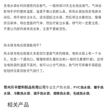
充电水袋长时间使用内会胀气，一般持续10天左右就会胀气。气体会
影响手炉的整体温度，温度不像以前那么高，将热水袋加热至电源关
闭后，用手按住注水孔，适当提起注水袋，然后将注水塞挖出，慢慢
挤压袋体，排出里面的气体，然后拧紧注水塞。排气时一定要注意，
不要让内部的液体流出来，注意不要被烫伤。
热水袋充电后很鼓能用不？
热水袋充电后很鼓大多是因为里面气体的缘故，电热水袋上有一个水
孔，也是一个通风口。慢慢地把孔塞挖出来(一般的孔塞要拧紧)，这样
当电热袋的温度不高时，就可以让空气排出。放气时可将暖手袋提起
轻轻挤压直到放完气就行了。
常州月丰塑料制品有限公司
专业生产热水袋，
，
PVC热水袋
暖手热
，
，
，
，
。
水袋
冷敷热水袋
插手热水袋
颈椎热水袋
毛绒热水袋
相关产品