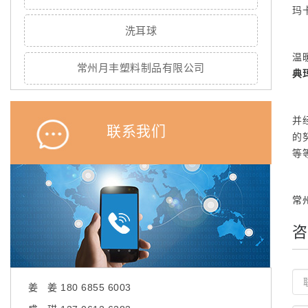
玛
洗耳球
温
常州月丰塑料制品有限公司
典
并
联系我们
的
等
常
咨
姜 姜 180 6855 6003