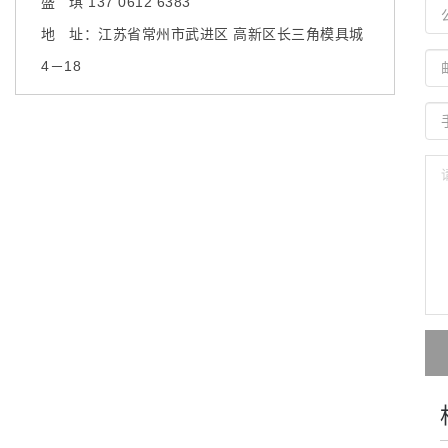
盛 琪 137 0612 6383
地 址：江苏省常州市武进区 高新区长三角模具城
4－18