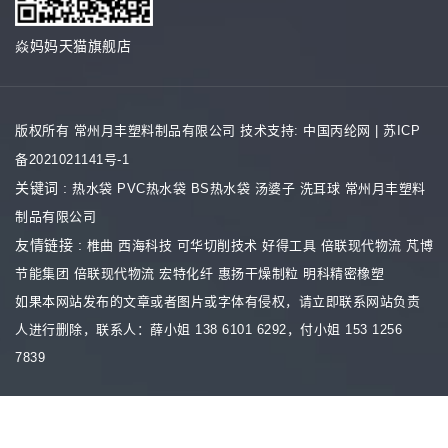
焱妈妈天猫旗舰店
版权所有 常州月丰塑料制品有限公司
技术支持: 中国丙纶网
|
苏ICP
备2021021141号-1
关键词 :
热水袋
PVC热水袋
BS热水袋
汤婆子
洗耳球
常州月丰塑料
制品有限公司
友情链接 :
椎曲
西海科技
可华切削技术
好得工具
倍联现代物流
芃博
节能集团
倍联现代物流
宏特化纤
惠扬干燥制粒
明科精密橡塑
如果本网站发布的文章或者图片或字体有侵权，请立即联系网站负责
人进行删除，联系人：薛小姐 138 6101 6292，付小姐 153 1256
7839