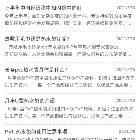
上半年中国经济稳中加固稳中向好
2021/7/19
今年上半年，面对复杂多变的国内外环境，我国持续巩固拓展疫
情防控和经济社会发展成果，精准实施，经济持续稳定恢复，呈
现出稳中加固、稳中向好态势，彰显中国经济的强大韧性和旺盛
活力。受基数抬升影响，上半年我国GDP同比增长12.7%，比一
热敷用毛巾还是热水袋好呢?
2021/7/19
季度回落5......
热敷用毛巾还是pvc热水袋好呢?月丰热水袋专家告诉您：
在扭脚以后，人体骨骼会出現痛感，而更快消肿的方法便是敷
热，可是敷热的方式有很多种多样，可以用毛巾，还可以用热水
袋。要依据不一样的状况，采用不一样的方式。热毛......
长条pvc热水袋具体是什么？
2021/7/15
月丰长条PVC热水袋采用进口环保PVC原料，积极引进国内外先
进生产技术。 每一个产品都经过气压测试，以保证产品质量。
保温持久，防爆防压，滴水不漏，双面温感，造型新颖，色彩艳
丽，散热均匀，提供......
月丰U型热水袋的介绍
2021/7/12
月丰U型PVC热水袋采用进口环保PVC原料，积极引进国内外先
进生产技术，每一个产品都经过气压测试，以保证产品质量。保
温持久，防爆防压，滴水不漏，双面温感，造型新颖，色彩艳
丽，散热均匀，提供舒适的温度，耐高温，热敷冷敷都可以，
PVC热水袋的使用注意事项
2021/7/9
冷......
使用PVC热水袋的时候，皮肤如果接触70℃持续一分钟，或者接