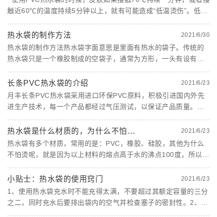
触近60℃的温度持续5分钟以上，就有可能造成“低温烫伤”。低温
烫伤与热水袋散热效率有关，所以PVC材质的品质决定一切。 常
州月丰塑料制品有限公司自有品牌有......
热水袋的制作方法
2021/6/30
热水袋的制作方法热水袋字面意思是里面有热水的袋子。传统的
热水袋只是一个橡胶制成的空袋子，通常为方形，一头有设有热
水出入口，以塞子封口，多为螺旋式的塞子。其使用方式以灌入
热水来起到取暖的作用。现在这种传统热水袋渐渐被贮水式的电
长条PVC热水袋的介绍
2021/6/23
热水袋和电热饼所......
月丰长条PVC热水袋采用进口环保PVC原料，积极引进国内外先
进生产技术，每一个产品都经过气压测试，以保证产品质量。保
温持久，防爆防压，滴水不漏，双面温感，造型新颖，色彩艳
丽，散热均匀，提供舒适的温度，耐高温，热敷冷敷都可以，冷
热水袋是什么材质的，为什么不怕烫？
2021/6/23
热两用，耐腐蚀......
热水袋有多个材质，常用的是：PVC，橡胶、硅胶，其他为什么
不怕烫呢，就是因为以上材料的熔点高于水的沸点100度，所以热
水下他是安全的，但是材料也会在高温上会老化，所以使用一定
年限我们需要更换热水袋的现在市面上热水袋相对来说：1、橡胶
小贴士：热水袋的使用窍门
2021/6/23
最容易老......
1、使用热水袋充水时不能充得太满，不要超过其额定容量的三分
之二，同时充水后要排出袋内的空气并检查塞子的密封性。2、充
热水袋的水温不宜太高，一般在80～90℃左右，不宜接触酸、