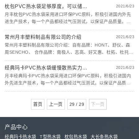
碱、油脂类物质。3、使用前应注意所用的热水袋是否有老化现象
枕包PVC热水袋足够厚度，可以储存更多热量！
2021/6/23
及袋身厚......
月丰枕包PVC热水袋采用进口环保PVC原料，积极引进国内外先
进生产技术，每一个产品都经过气压测试，以保证产品质量。保
温持久，防爆防压，滴水不漏，双面温感，造型新颖，色彩艳
丽，散热均匀，提供舒适的温度，耐高温，热敷冷敷都可以，冷
常州月丰塑料制品有限公司的介绍
2021/6/23
热两用，耐腐蚀......
常州月丰塑料制品有限公司介绍：自有品牌：HONT、舒仪、森
周SENCHO、 合作品牌：南极人、志高、好又惠、杜拓、杜托、
扬子等等 常州月丰塑料制品有限公司 位于苏锡常经济圈中的 常
州市 武进区，地理位置优越，并与周边产业带齐进发展。
经典玛卡PVC热水袋缓慢散热实力续温！
2021/6/23
&nbs......
月丰经典玛卡PVC热水袋采用进口环保PVC原料，积极引进国内
外先进生产技术，每一个产品都经过气压测试，以保证产品质
量。保温持久，防爆防压，滴水不漏，双面温感，造型新颖，色
彩艳丽，散热均匀，提供舒适的温度，耐高温，热敷冷敷都可
首页
上一页
29 / 29
下一页
以，冷热两用，耐......
产品中心
经典玛卡热水袋
T型热水袋
枕包热水袋
大长条热水袋